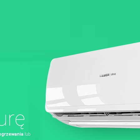
urę
ogrzewania
lub