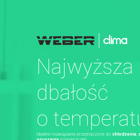
Najwyższa
dbałość
o temperat
Idealne rozwiązanie przeznaczone do
chłodzenia
,
osuszania
pomieszczeń