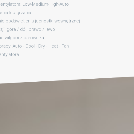
wentylatora: Low-Medium-High-Auto
nia lub grzania
ie podświetlenia jednostki wewnętrznej
ji: góra / dół, prawo / lewo
e wilgoci z parownika
acy: Auto - Cool - Dry - Heat - Fan
ntylatora