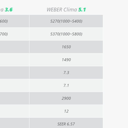
ma
3.6
WEBER Clima
5.1
600)
5270(1000~5400)
700)
5370(1000~5800)
1650
1490
7.3
7.1
2900
12
SEER 6.57