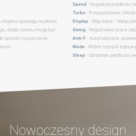
Speed
- Regulacja prędkości 
Turbo
- Przyspieszenie chłodze
 stopniu wpływają na jakość
Display
- Włączanie / Wyłączan
go, dzięki czemu mogą być
Swing
- Regulowana praca żaluz
aki sposób czyszczenia
Anti-F
- Automatyczne usuwani
nimum.
Mode
- Wybór różnych trybów pr
Sleep
- Obniżenie prędkości we
Nowoczesny design